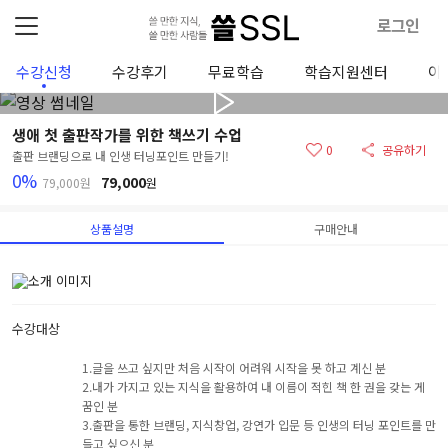
로그인
수강신청
수강후기
무료학습
학습지원센터
이
생애 첫 출판작가를 위한 책쓰기 수업
0
공유하기
출판 브랜딩으로 내 인생 터닝포인트 만들기!
0%
79,000
79,000원
원
상품설명
구매안내
수강대상
1.글을 쓰고 싶지만 처음 시작이 어려워 시작을 못 하고 계신 분
2.내가 가지고 있는 지식을 활용하여 내 이름이 적힌 책 한 권을 갖는 게
꿈인 분
3.출판을 통한 브랜딩, 지식창업, 강연가 입문 등 인생의 터닝 포인트를 만
들고 싶으신 분