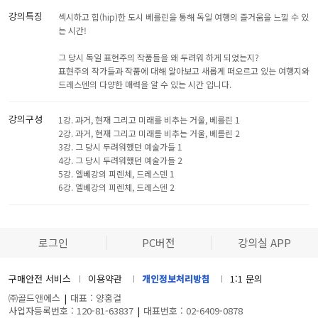
강의특징
섹시하고 힙(hip)한 도시 베를린을 통해 독일 여행의 즐거움을 느낄 수 있
는 시간!
그 당시 독일 표현주의 작품들을 왜 두려워 하게 되었는지?
표현주의 작가들과 작품에 대해 알아보고 새롭게 떠오르고 있는 여행지와
드레스덴의 다양한 매력을 알 수 있는 시간 입니다.
강의구성
1강. 과거, 현재 그리고 미래를 비추는 거울, 베를린 1
2강. 과거, 현재 그리고 미래를 비추는 거울, 베를린 2
3강. 그 당시 두려워했던 예술가들 1
4강. 그 당시 두려워했던 예술가들 2
5강. 엘베강의 피렌체, 드레스덴 1
6강. 엘베강의 피렌체, 드레스덴 2
로그인
PC버전
강의실 APP
구매안전 서비스
이용약관
개인정보처리방침
1:1 문의
㈜골드앤에스
|
대표 : 양홍걸
사업자등록번호 : 120-81-63837
|
대표번호 : 02-6409-0878