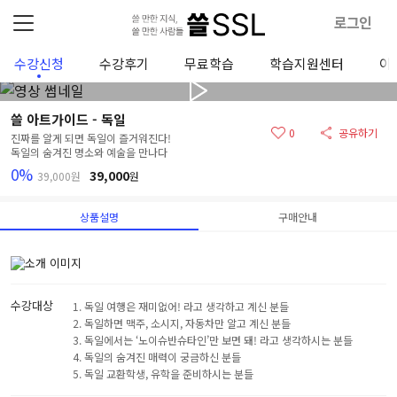
로그인
수강신청
수강후기
무료학습
학습지원센터
이
쓸 아트가이드 - 독일
0
공유하기
진짜를 알게 되면 독일이 즐거워진다!
독일의 숨겨진 명소와 예술을 만나다
0%
39,000
39,000원
원
상품설명
구매안내
수강대상
1. 독일 여행은 재미없어! 라고 생각하고 계신 분들
2. 독일하면 맥주, 소시지, 자동차만 알고 계신 분들
3. 독일에서는 ‘노이슈반슈타인’만 보면 돼! 라고 생각하시는 분들
4. 독일의 숨겨진 매력이 궁금하신 분들
5. 독일 교환학생, 유학을 준비하시는 분들