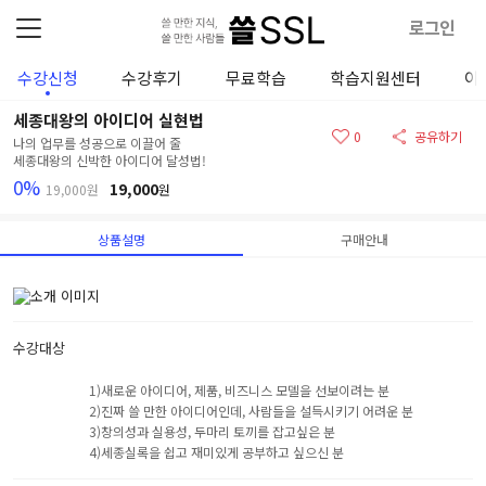
로그인
수강신청
수강후기
무료학습
학습지원센터
이
세종대왕의 아이디어 실현법
0
공유하기
나의 업무를 성공으로 이끌어 줄
세종대왕의 신박한 아이디어 달성법!
0%
19,000
19,000원
원
상품설명
구매안내
수강대상
1)새로운 아이디어, 제품, 비즈니스 모델을 선보이려는 분
2)진짜 쓸 만한 아이디어인데, 사람들을 설득시키기 어려운 분
3)창의성과 실용성, 두마리 토끼를 잡고싶은 분
4)세종실록을 쉽고 재미있게 공부하고 싶으신 분